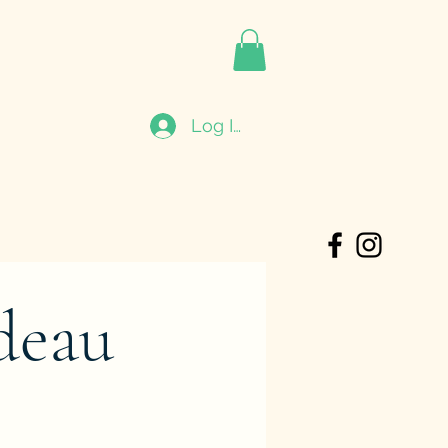
Log In
deau