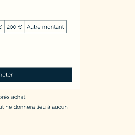
€
200 €
Autre montant
heter
rès achat.
but ne donnera lieu à aucun