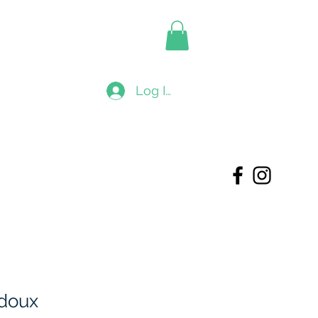
Log In
 doux